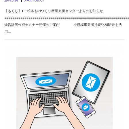
2019.3.26
メールマガジン
【もくじ】● 松本ものづくり産業支援センターよりのお知らせ
============================================================
経営計画作成セミナー開催のご案内 小規模事業者持続化補助金を活
用…