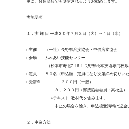
更に、普通高校でも受講されるようお勧めします。
実施要項
１．実 施 日 平成３０年７月３日（火）～４日（水）
—————————————————————-
□主催 （一社）長野県溶接協会・中信溶接協会
□会場 ふれあい技能センター
（松本市寿北7-16-1 長野県松本技術専門校敷
□定員 ８０名（申込順、定員になり次第締め切りい
□受講料 １１，３００円（一般）
８，２００円（溶接協会会員・高校生）
※テキスト･教材代を含みます。
中止の場合を除き、申込後受講料は返金い
２．申込方法