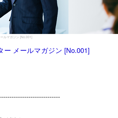
マガジン [No.001]
メールマガジン [No.001]
=============================