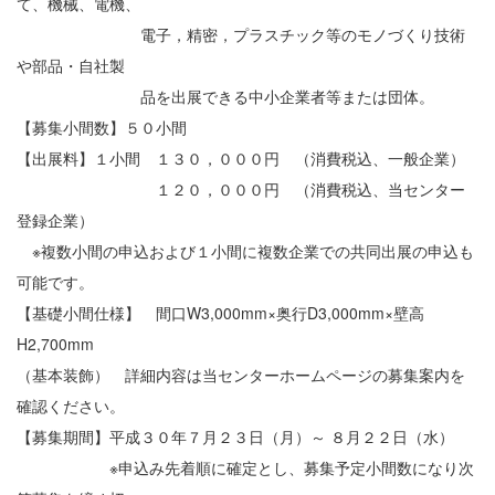
て、機械、電機、
電子，精密，プラスチック等のモノづくり技術
や部品・自社製
品を出展できる中小企業者等または団体。
【募集小間数】５０小間
【出展料】１小間 １３０，０００円 （消費税込、一般企業）
１２０，０００円 （消費税込、当センター
登録企業）
※複数小間の申込および１小間に複数企業での共同出展の申込も
可能です。
【基礎小間仕様】 間口W3,000mm×奥行D3,000mm×壁高
H2,700mm
（基本装飾） 詳細内容は当センターホームページの募集案内を
確認ください。
【募集期間】平成３０年７月２３日（月）～ ８月２２日（水）
※申込み先着順に確定とし、募集予定小間数になり次