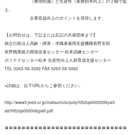
（費用削減）と生産性（業務効率向上）の２軸で捉
え、
企業収益向上のポイントを習得します。
【お問合せは、下記または左記の共催団体まで】
独立行政法人高齢・障害・求職者雇用支援機構長野支部
長野職業能力開発促進センター 松本訓練センター
ポリテクセンター松本 生産性向上人材育成支援センター
TEL 0263-58-3392 FAX 0263-58-5062
※詳細は、以下URLからご参照ください。
http://www3.jeed.or.jp/matsumoto/poly/hl52qs000005kya3-
att/hl52qs000006gs6f.pdf
〓〓〓〓〓〓〓〓〓〓〓〓〓〓〓〓〓〓〓〓〓〓〓〓〓〓〓〓〓