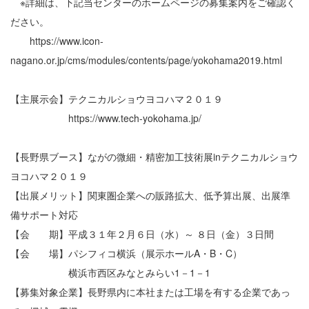
※詳細は、下記当センターのホームページの募集案内をご確認く
ださい。
https://www.icon-
nagano.or.jp/cms/modules/contents/page/yokohama2019.html
【主展示会】テクニカルショウヨコハマ２０１９
https://www.tech-yokohama.jp/
【長野県ブース】ながの微細・精密加工技術展inテクニカルショウ
ヨコハマ２０１９
【出展メリット】関東圏企業への販路拡大、低予算出展、出展準
備サポート対応
【会 期】平成３１年２月６日（水）～ ８日（金）３日間
【会 場】パシフィコ横浜（展示ホールA・B・C）
横浜市西区みなとみらい1－1－1
【募集対象企業】長野県内に本社または工場を有する企業であっ