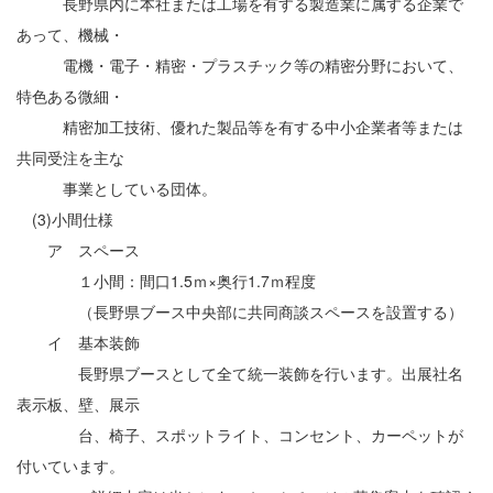
長野県内に本社または工場を有する製造業に属する企業で
あって、機械・
電機・電子・精密・プラスチック等の精密分野において、
特色ある微細・
精密加工技術、優れた製品等を有する中小企業者等または
共同受注を主な
事業としている団体。
(3)小間仕様
ア スペース
１小間：間口1.5ｍ×奥行1.7ｍ程度
（長野県ブース中央部に共同商談スペースを設置する）
イ 基本装飾
長野県ブースとして全て統一装飾を行います。出展社名
表示板、壁、展示
台、椅子、スポットライト、コンセント、カーペットが
付いています。