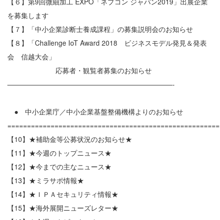
【６】第9回微細加工 EXPO「ネプコン ジャパン2019」出展企業
を募集します
【７】「中小企業診断士養成課程」の募集説明会のお知らせ
【８】「Challenge IoT Award 2018 ビジネスモデル発見＆発表
会 信越大会」
応募者・観覧者募集のお知らせ
————————————————————————-
● 中小企業庁／中小企業基盤整備機構よりのお知らせ
======================================================
【10】★補助金等公募状況のお知らせ★
【11】★今週のトップニュース★
【12】★今までの主なニュース★
【13】★ミラサポ情報★
【14】★ＩＰＡセキュリティ情報★
【15】★海外展開ニューズレター★