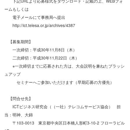
下記URLより応募様式をダウンロード・記載の上、WEBフォ
ームもしくは
電子メールにて事務局へ提出
http://ict.telesa.or.jp/archives/4387
【募集期間】
一次締切：平成30年11月8日（木）
二次締切：平成30年11月22日（木）
※一次締切までに応募された方は、大会説明を兼ねたブラッシ
ュアップ
セミナーへご参加いただけます（早期応募の方優先）
【問合せ先】
ICTビジネス研究会（（一社）テレコムサービス協会） 担
当：明神、大錦
〒103-0013 東京都中央区日本橋人形町3-10-2 フローラビル