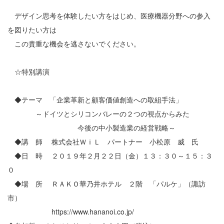
デザイン思考を体験したい方をはじめ、医療機器分野への参入
を図りたい方は
この貴重な機会を逃さないでください。
☆特別講演
◆テーマ 「企業革新と顧客価値創造への取組手法」
～ドイツとシリコンバレーの２つの視点からみた
今後の中小製造業の経営戦略～
◆講 師 株式会社ＷｉＬ パートナー 小松原 威 氏
◆日 時 ２０１９年２月２２日（金）１３：３０～１５：３
０
◆場 所 ＲＡＫＯ華乃井ホテル ２階 「パルケ」（諏訪
市）
https://www.hananoi.co.jp/