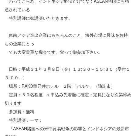
わってこられ、インドネシア経済だけでなくASEAN諸国にも精
通されている
特別講師に御講演いただきます。
東南アジア進出企業はもちろんのこと、海外市場に興味をお持
ちの企業にとっ
ても大変貴重な機会です。奮って御参加下さい。
日時：平成３１年３月８日（金）１３:３０～１５:３０（受付１
３:００～）
場所：RAKO華乃井ホテル ２階 「パルケ」（諏訪市）
定員：５０名程度 ※ 申込み先着順に確定・定員になり次第締め
切ります
参加費：無料
特別講演テーマ：
「ASEAN諸国への米中貿易戦争の影響とインドネシアの最新市