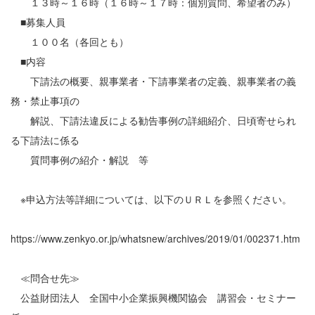
１３時～１６時（１６時～１７時：個別質問、希望者のみ）
■募集人員
１００名（各回とも）
■内容
下請法の概要、親事業者・下請事業者の定義、親事業者の義
務・禁止事項の
解説、下請法違反による勧告事例の詳細紹介、日頃寄せられ
る下請法に係る
質問事例の紹介・解説 等
※申込方法等詳細については、以下のＵＲＬを参照ください。
https://www.zenkyo.or.jp/whatsnew/archives/2019/01/002371.htm
≪問合せ先≫
公益財団法人 全国中小企業振興機関協会 講習会・セミナー