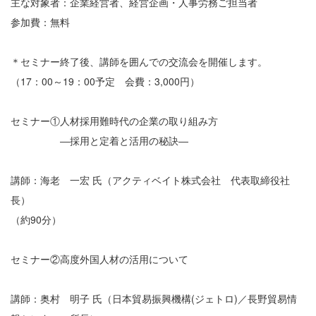
主な対象者：企業経営者、経営企画・人事労務ご担当者
参加費：無料
＊セミナー終了後、講師を囲んでの交流会を開催します。
（17：00～19：00予定 会費：3,000円）
セミナー①人材採用難時代の企業の取り組み方
―採用と定着と活用の秘訣―
講師：海老 一宏 氏（アクティベイト株式会社 代表取締役社
長）
（約90分）
セミナー②高度外国人材の活用について
講師：奥村 明子 氏（日本貿易振興機構(ジェトロ)／長野貿易情