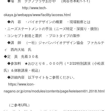
◆場 所 テクノプラザおかや （岡谷市本町1-1-1）
http://www.tech-
okaya.jp/webapps/www/facility/access.html
◆内 容 ・バイオデザインの概要 ・現場観察とは
・ニーズステートメントの手法（ニーズ特定・深掘り・餞別）
・コンセプト創造と選択 ・プロトタイプの製作
◆講 師 （一社）ジャパンバイオデザイン協会 ファカルテ
ィ 西内大祐 氏
◆定 員 先着３０名
◆参加料 ★おひとり６，０００円（＊2/22特別講演（小松原
氏）＆体験講座・税込）
◆詳細内容 以下サイトをご参照ください。
https://www.icon-
nagano.or.jp/cms/modules/contents/page/keieisemi01.2018.html
（ご参考URL）