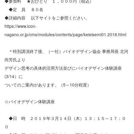
◆参加料 ★おひとり １，０００円（税込）
◆定 員 ８０名
◆詳細内容 以下サイトをご参照ください。
https://www.icon-
nagano.or.jp/cms/modules/contents/page/keieisemi01.2018.html
＊特別講演終了後、（一社）バイオデザイン協会 事務局長 北河
尚芳氏より
デザイン思考の具体的活用方法並びにバイオデザイン体験講座
(3/14）に
ついてのご案内があります。（5～10分程度）
☆バイオデザイン体験講座
◆日 時 ２０１９年３月１４日（木）１３：１５～１７：０
０