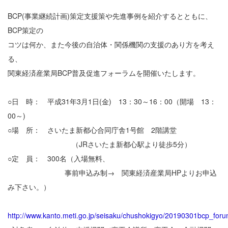
BCP(事業継続計画)策定支援策や先進事例を紹介するとともに、
BCP策定の
コツは何か、また今後の自治体・関係機関の支援のあり方を考え
る、
関東経済産業局BCP普及促進フォーラムを開催いたします。
○日 時： 平成31年3月1日(金) 13：30～16：00（開場 13：
00～)
○場 所： さいたま新都心合同庁舎1号館 2階講堂
（JRさいたま新都心駅より徒歩5分）
○定 員： 300名（入場無料、
事前申込み制→ 関東経済産業局HPよりお申込
み下さい。）
http://www.kanto.meti.go.jp/seisaku/chushokigyo/20190301bcp_foru