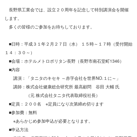
長野県工業会では、設立２０周年を記念して特別講演会を開催
します。
多くの皆様のご参加をお待ちしております。
■日時：平成３１年２月２７日（水） １５時～１７時（受付開始
１４：３０～）
■会場：ホテルメトロポリタン長野（長野市南石堂町1346）
■内容
講演：「タニタのキセキ ～赤字会社を世界NO.１に～」
講師：株式会社健康総合研究所 最高顧問 谷田 大輔 氏
（元 株式会社タニタ代表取締役社長）
■定員：２００名 ※定員になり次第締め切ります
■参加費：無料
※あらかじめ参加申込が必要となります。
■申込方法