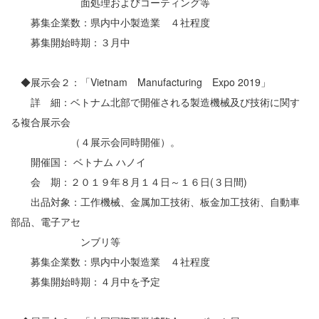
面処理およびコーティング等
募集企業数：県内中小製造業 ４社程度
募集開始時期：３月中
◆展示会２：「Vietnam Manufacturing Expo 2019」
詳 細：ベトナム北部で開催される製造機械及び技術に関す
る複合展示会
（４展示会同時開催）。
開催国： ベトナム ハノイ
会 期：２０１９年８月１４日～１６日(３日間)
出品対象：工作機械、金属加工技術、板金加工技術、自動車
部品、電子アセ
ンブリ等
募集企業数：県内中小製造業 ４社程度
募集開始時期：４月中を予定