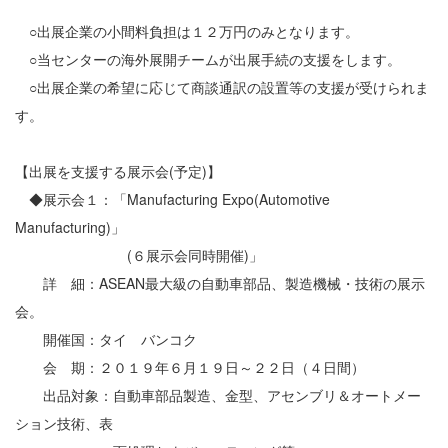
○出展企業の小間料負担は１２万円のみとなります。
○当センターの海外展開チームが出展手続の支援をします。
○出展企業の希望に応じて商談通訳の設置等の支援が受けられま
す。
【出展を支援する展示会(予定)】
◆展示会１：「Manufacturing Expo(Automotive
Manufacturing)」
(６展示会同時開催)」
詳 細：ASEAN最大級の自動車部品、製造機械・技術の展示
会。
開催国：タイ バンコク
会 期：２０１９年６月１９日～２２日（４日間）
出品対象：自動車部品製造、金型、アセンブリ＆オートメー
ション技術、表