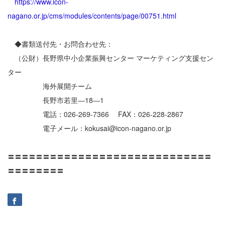
https://www.icon-
nagano.or.jp/cms/modules/contents/page/00751.html
◆書類送付先・お問合わせ先：
（公財）長野県中小企業振興センター マーケティング支援セン
ター
海外展開チーム
長野市若里―18―1
電話：026-269-7366 FAX：026-228-2867
電子メール：kokusai@icon-nagano.or.jp
〓〓〓〓〓〓〓〓〓〓〓〓〓〓〓〓〓〓〓〓〓〓〓〓〓〓〓〓〓
〓〓〓〓〓〓〓〓