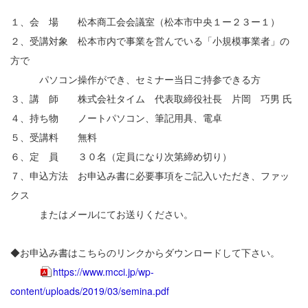
１、会 場 松本商工会会議室（松本市中央１ー２３ー１）
２、受講対象 松本市内で事業を営んでいる「小規模事業者」の
方で
パソコン操作ができ、セミナー当日ご持参できる方
３、講 師 株式会社タイム 代表取締役社長 片岡 巧男 氏
４、持ち物 ノートパソコン、筆記用具、電卓
５、受講料 無料
６、定 員 ３０名（定員になり次第締め切り）
７、申込方法 お申込み書に必要事項をご記入いただき、ファッ
クス
またはメールにてお送りください。
◆お申込み書はこちらのリンクからダウンロードして下さい。
https://www.mcci.jp/wp-
content/uploads/2019/03/semina.pdf