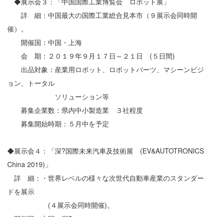
◆展示会３：「中国国際工業博覧会 ロボット展」
詳 細：中国最大の国際工業総合見本市（９展示会同時開
催）。
開催国：中国・上海
会 期：２０１９年９月１７日～２１日 (５日間)
出品対象：産業用ロボット、ロボットパーツ、マシーンビジ
ョン、トータル
ソリューション等
募集企業数：県内中小製造業 ３社程度
募集開始時期：５月中を予定
◆展示会４：「深?国際未来汽車及技術展 (EV&AUTOTRONICS
China 2019)」
詳 細：・世界レベルの様々な次世代自動車産業のスタンダー
ドを展示
(４展示会同時開催)。