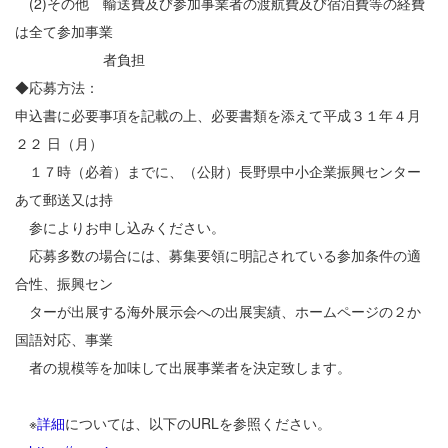
(2)その他 輸送費及び参加事業者の渡航費及び宿泊費等の経費
は全て参加事業
者負担
◆応募方法：
申込書に必要事項を記載の上、必要書類を添えて平成３１年４月
２２ 日（月）
１７時（必着）までに、（公財）長野県中小企業振興センター
あて郵送又は持
参によりお申し込みください。
応募多数の場合には、募集要領に明記されている参加条件の適
合性、振興セン
ターが出展する海外展示会への出展実績、ホームページの２か
国語対応、事業
者の規模等を加味して出展事業者を決定致します。
※
詳細
については、以下のURLを参照ください。