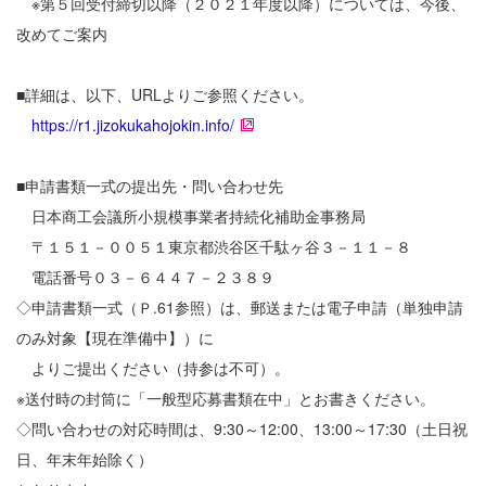
※第５回受付締切以降（２０２１年度以降）については、今後、
改めてご案内
■詳細は、以下、URLよりご参照ください。
https://r1.jizokukahojokin.info/
■申請書類一式の提出先・問い合わせ先
日本商工会議所小規模事業者持続化補助金事務局
〒１５１－００５１東京都渋谷区千駄ヶ谷３－１１－８
電話番号０３－６４４７－２３８９
◇申請書類一式（Ｐ.61参照）は、郵送または電子申請（単独申請
のみ対象【現在準備中】）に
よりご提出ください（持参は不可）。
※送付時の封筒に「一般型応募書類在中」とお書きください。
◇問い合わせの対応時間は、9:30～12:00、13:00～17:30（土日祝
日、年末年始除く）