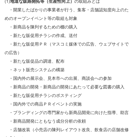
(1)
地道な販路開拓等（生産性向上）
の取組みとは
・開業したばかりの事業者が行う、集客・店舗認知度向上のた
めのオープンイベント等の取組も対象
・新商品を陳列するための棚の購入
・新たな販促用チラシの作成、送付
・新たな販促用ＰＲ（マスコミ媒体での広告、ウェブサイトで
の広告）
・新たな販促品の調達、配布
・ネット販売システムの構築
・国内外の展示会、見本市への出展、商談会への参加
・新商品の開発・新商品の開発にあたって必要な図書の購入
・新たな販促用チラシのポスティング
・国内外での商品ＰＲイベントの実施
・ブランディングの専門家から新商品開発に向けた指導、助言
・新商品開発にともなう成分分析の依頼
・店舗改装（小売店の陳列レイアウト改良、飲食店の店舗改修