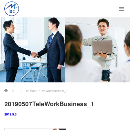
ホーム
20190507TeleWorkBusiness_1
20190507TeleWorkBusiness_1
2019.5.8