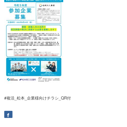
#複活_松本_企業様向けチラシ_QR付