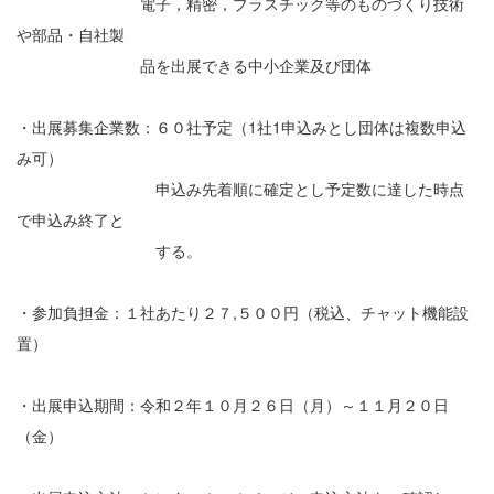
電子，精密，プラスチック等のものづくり技術
や部品・自社製
品を出展できる中小企業及び団体
・出展募集企業数：６０社予定（1社1申込みとし団体は複数申込
み可）
申込み先着順に確定とし予定数に達した時点
で申込み終了と
する。
・参加負担金：１社あたり２７,５００円（税込、チャット機能設
置）
・出展申込期間：令和２年１０月２６日（月）～１１月２０日
（金）