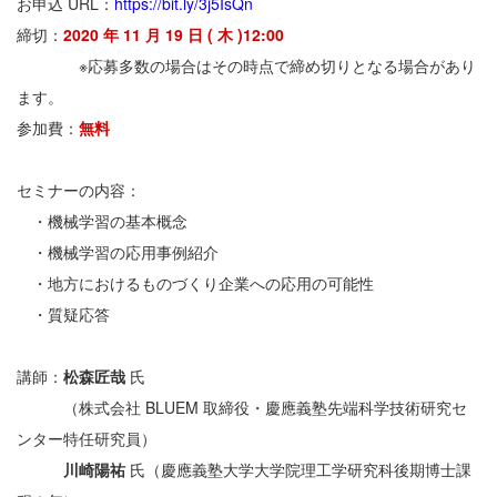
お申込 URL：
https://bit.ly/3j5IsQn
締切：
2020 年 11 月 19 日 ( 木 )12:00
※応募多数の場合はその時点で締め切りとなる場合があり
ます。
参加費：
無料
セミナーの内容：
・機械学習の基本概念
・機械学習の応用事例紹介
・地方におけるものづくり企業への応用の可能性
・質疑応答
講師：
松森匠哉
氏
（株式会社 BLUEM 取締役・慶應義塾先端科学技術研究セ
ンター特任研究員）
川崎陽祐
氏（慶應義塾大学大学院理工学研究科後期博士課