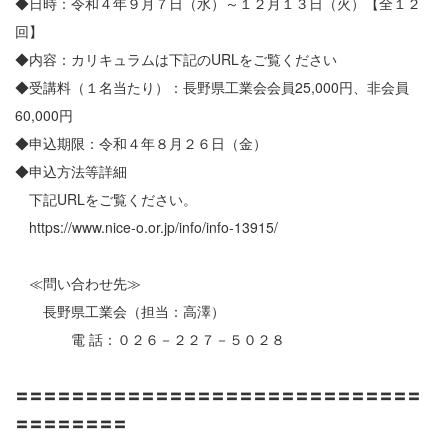
◆日時：令和４年９月７日（水）～１２月１３日（火）【全１２
回】
◆内容：カリキュラムは下記のURLをご覧ください
◆受講料（１名当たり）：長野県工業会会員25,000円、非会員
60,000円
◆申込期限：令和４年８月２６日（金）
◆申込方法等詳細
下記URLをご覧ください。
https://www.nice-o.or.jp/info/info-13915/
≪問い合わせ先≫
長野県工業会（担当：高澤）
電 話：０２６－２２７－５０２８
〓〓〓〓〓〓〓〓〓〓〓〓〓〓〓〓〓〓〓〓〓〓〓〓〓〓〓〓〓
〓〓〓〓〓〓〓〓