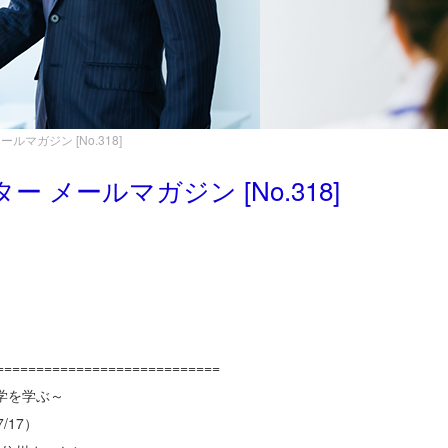
マガジン [No.318]
メールマガジン [No.318]
============================
学を学ぶ～
17）