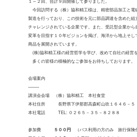
１～２回、合計９回開催して参りました。
今回訪問する（株）協和精工様は、精密部品加工と電
製造を行っており、この技術を元に部品調達を含めた組
チャレンジされている企業です。また、受託型企業から
変革を目指す１０年ビジョンを掲げ、海洋から地上そし
商品を展開されています。
(株)協和精工様の経営哲学を学び、改めて自社の経営
多くの皆様の積極的なご参加をお待ちしております
会場案内
——–
講演会会場 （株）協和精工 本社食堂
本社住所 長野県下伊那郡高森町山吹１６４６－５
本社電話 TEL: ０２６５－３５－８２８８
参加費
５００円
（バス利用の方のみ 旅行保険