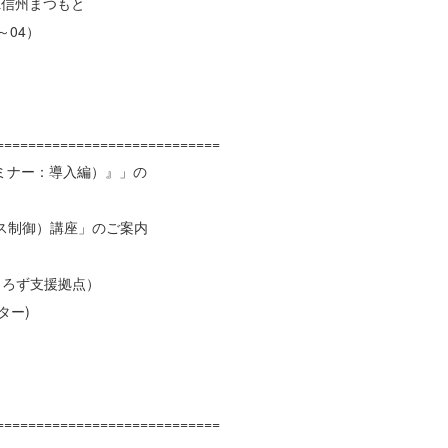
&信州まつもと
04）
============================
ミナー：導入編）』」の
ス制御）講座」のご案内
よろず支援拠点）
ター)
============================