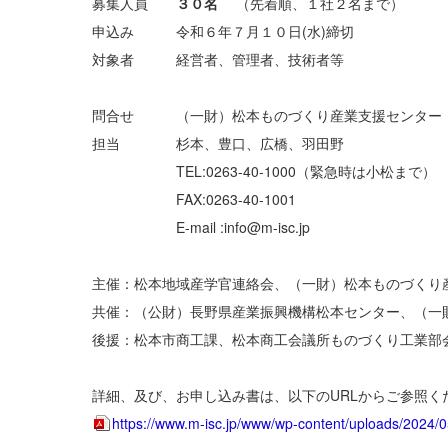
募集人員
３０名
（先着順、１社２名まで）
申込み 令和６年７月１０日(水)締切
対象者 経営者、管理者、技術者等
問合せ （一財）松本ものづくり産業支援センタ
担当 杉本、豊口、広橋、羽田野
TEL:0263-40-1000（緊急時は小松まで）
FAX:0263-40-1001
E-mail :info@m-isc.jp
主催：松本地域産学官連絡会、（一財）松本ものづくり
共催：（公財）長野県産業振興機構松本センター、（一
後援：松本市商工課、松本商工会議所ものづくり工業部
詳細、及び、お申し込み書は、以下のURLからご参照く
https://www.m-isc.jp/www/wp-content/uploads/2024/