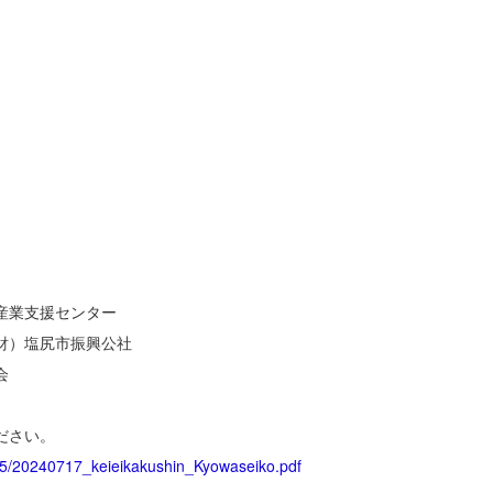
ー
産業支援センター
財）塩尻市振興公社
会
ださい。
05/20240717_keieikakushin_Kyowaseiko.pdf