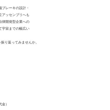
磁ブレーキの設計・
立アッセンブリへも
自律開発型企業への
て宇宙までの幅広い
を振り返ってみませんか。
。
代金）