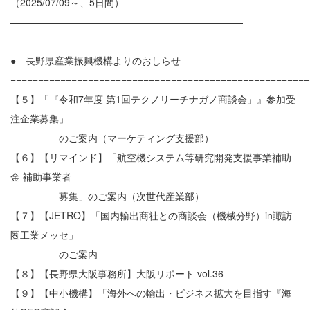
（2025/07/09～、5日間）
————————————————————————
● 長野県産業振興機構よりのおしらせ
======================================================
【５】「『令和7年度 第1回テクノリーチナガノ商談会」』参加受
注企業募集」
のご案内（マーケティング支援部）
【６】【リマインド】「航空機システム等研究開発支援事業補助
金 補助事業者
募集」のご案内（次世代産業部）
【７】【JETRO】「国内輸出商社との商談会（機械分野）in諏訪
圏工業メッセ」
のご案内
【８】【長野県大阪事務所】大阪リポート vol.36
【９】【中小機構】「海外への輸出・ビジネス拡大を目指す『海