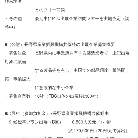
び来場者
とのフリー商談
・その他 会期中にPTC出展企業訪問ツアーを実施予定（調
整中）
■（公財）長野県産業振興機構共催枠の出展企業募集概要
・募集対象 長野県内に事業所を有する製造業者で、上記出展
対象に該当
する製品等を有し、中国での部品調達、販路開
拓・事業拡大
に意欲的な中小企業
・募集企業数 10社（FBC自体の出展枠は80社）
■出展料（参加負担金）※長野県産業振興機構共催経由
9m
2
標準プラン出展（B区） ：8,500人民元／1小間
（約170,000円 ※20円/元で算出）