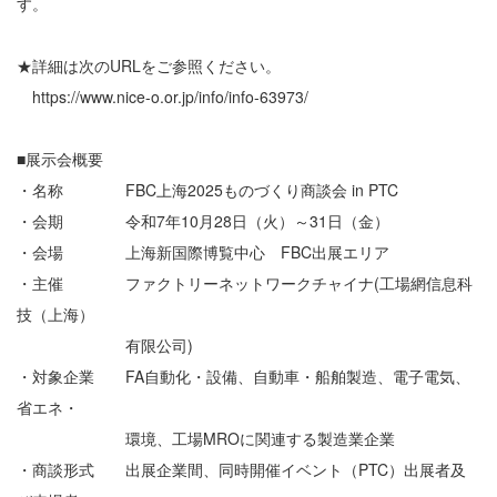
す。
★詳細は次のURLをご参照ください。
https://www.nice-o.or.jp/info/info-63973/
■展示会概要
・名称 FBC上海2025ものづくり商談会 in PTC
・会期 令和7年10月28日（火）～31日（金）
・会場 上海新国際博覧中心 FBC出展エリア
・主催 ファクトリーネットワークチャイナ(工場網信息科
技（上海）
有限公司)
・対象企業 FA自動化・設備、自動車・船舶製造、電子電気、
省エネ・
環境、工場MROに関連する製造業企業
・商談形式 出展企業間、同時開催イベント（PTC）出展者及