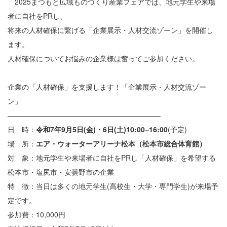
2025まつもと広域ものづくり産業フェアでは、地元学生や来場
者に自社をPRし、
将来の人材確保に繋げる「企業展示・人材交流ゾーン」を開催し
ます。
人材確保についてお悩みの企業様は奮ってご参加ください。
企業の「人材確保」を支援します！「企業展示・人材交流ゾー
ン」
—————————————————————–
日 時：
令和7年9月5日(金)・6日(土)10:00~16:00
(予定)
場 所：
エア・ウォーターアリーナ松本（松本市総合体育館）
対 象：地元学生や来場者に自社をPRし「人材確保」を希望する
松本市・塩尻市・安曇野市の企業
特 徴：当日は多くの地元学生(高校生・大学・専門学生)が来場予
定です。
参加費：10,000円