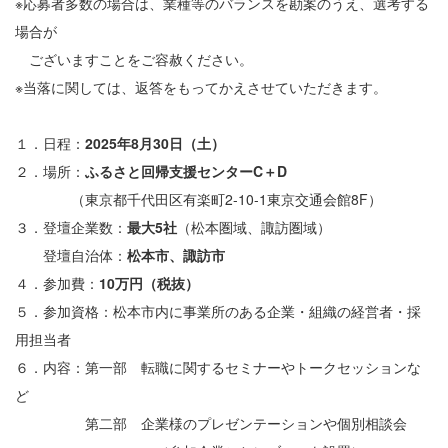
※応募者多数の場合は、業種等のバランスを勘案のうえ、選考する
場合が
ございますことをご容赦ください。
※当落に関しては、返答をもってかえさせていただきます。
１．日程：
2025年8月30日（土）
２．場所：
ふるさと回帰支援センターC＋D
（東京都千代田区有楽町2-10-1東京交通会館8F）
３．登壇企業数：
最大5社
（松本圏域、諏訪圏域）
登壇自治体：
松本市、諏訪市
４．参加費：
10万円（税抜）
５．参加資格：松本市内に事業所のある企業・組織の経営者・採
用担当者
６．内容：第一部 転職に関するセミナーやトークセッションな
ど
第二部 企業様のプレゼンテーションや個別相談会