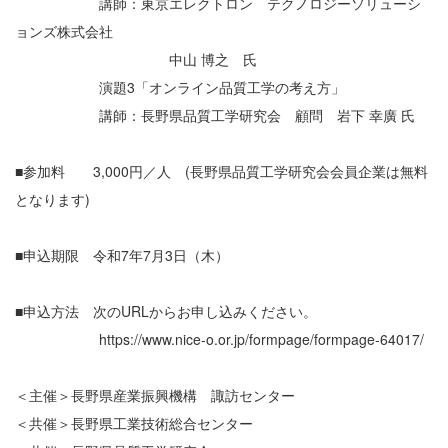
講師：東京エレクトロン テクノロジーソリューシ
ョンズ株式会社
中山 博之 氏
演題3「オンライン品質工学の考え方」
講師：長野県品質工学研究会 顧問 岩下 幸廣 氏
■参加料 3,000円／人 (長野県品質工学研究会会員企業は無料
となります)
■申込期限 令和7年7月3日（木）
■申込方法 次のURLからお申し込みください。
https://www.nice-o.or.jp/formpage/formpage-64017/
＜主催＞長野県産業振興機構 諏訪センター
＜共催＞長野県工業技術総合センター