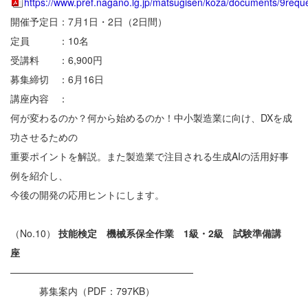
https://www.pref.nagano.lg.jp/matsugisen/koza/documents/9reque
開催予定日：7月1日・2日（2日間）
定員 ：10名
受講料 ：6,900円
募集締切 ：6月16日
講座内容 ：
何が変わるのか？何から始めるのか！中小製造業に向け、DXを成
功させるための
重要ポイントを解説。また製造業で注目される生成AIの活用好事
例を紹介し、
今後の開発の応用ヒントにします。
（No.10）
技能検定 機械系保全作業 1級・2級 試験準備講
座
———————————————————
募集案内（PDF：797KB）