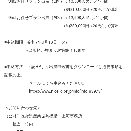
9m
2
お任せプラン出展（B区）：10,500人民元／1小間
（約210,000円 ※20円/元で算出）
9m
2
お任せプラン出展（A区）：12,500人民元／1小間
（約250,000円 ※20円/元で算出）
■申込期限 令和7年9月16日（火）
※出展枠が埋まり次第終了します
■申込方法 下記HPより出展申込書をダウンロードし必要事項を
記載の上、
メールにてお申込みください。
https://www.nice-o.or.jp/info/info-63973/
＜お問い合わせ先＞
（公財）長野県産業振興機構 上海事務所
担当：竹内