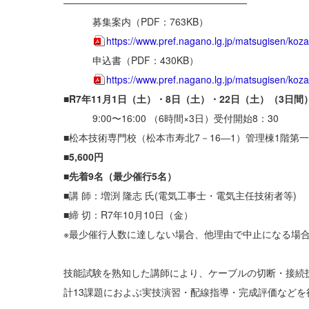
———————————————————
募集案内（PDF：763KB）
https://www.pref.nagano.lg.jp/matsugisen/koz
申込書（PDF：430KB）
https://www.pref.nagano.lg.jp/matsugisen/koz
■
R7年11月1日（土）・8日（土）・22日（土）（3日間
9:00〜16:00 （6時間×3日）受付開始8：30
■松本技術専門校（松本市寿北7－16―1）管理棟1階第
■
5,600円
■
先着9名（最少催行5名）
■講 師：増渕 隆志 氏(電気工事士・電気主任技術者等)
■締 切：R7年10月10日（金）
※最少催行人数に達しない場合、他理由で中止になる場
技能試験を熟知した講師により、ケーブルの切断・接続
計13課題におよぶ実技演習・配線指導・完成評価などを