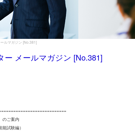
マガジン [No.381]
メールマガジン [No.381]
============================
）のご案内
能試験編）