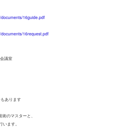
a/documents/16guide.pdf
a/documents/16request.pdf
）
一会議室
合もあります
技術のマスターと、
行います。