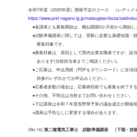
令和7年度（2025年度）開催予定のコース （レディ
https://www.pref.nagano.lg.jp/matsugisen/koza/zaishok
●各講座とも募集開始は、概ね開講2か月前から開始し
●試験準備講座に関しては、受験に必要な基礎知識・
募集対象です。
●募集対象は、原則として県内企業在職者ですが、該当
あります(当校担当者までご相談ください)。
●ご応募は、申込用紙（PDFをダウンロード）に全項目
持参のいずれかでお申込みください。
●応募者多数の場合は、応募締切前でも募集を終了す
●その他、不明点は当校までお問い合わせください。
※下記講座は令和７年度長野県予算の議会成立が開催
※講座は予告なしに変更する場合があります。
(No.16)
第二種電気工事士 試験準備講座 （下期・技