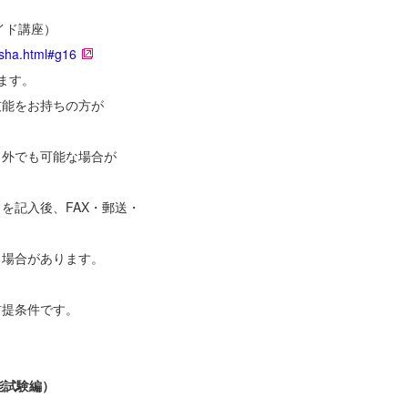
メイド講座）
usha.html#g16
ます。
技能をお持ちの方が
外でも可能な場合が
を記入後、FAX・郵送・
る場合があります。
前提条件です。
能試験編）