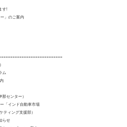
す!
ー」のご案内
============================
）
ラム
案内
伊那センター）
ナー「インド自動車市場
ティング支援部）
知らせ