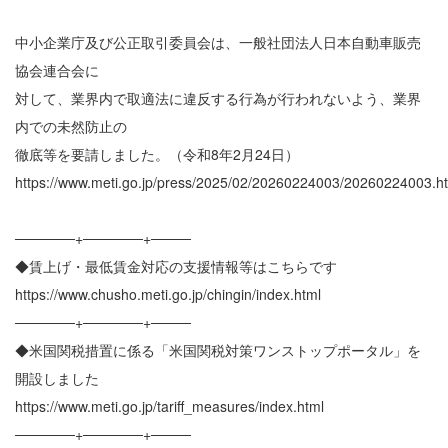
中小企業庁及び公正取引委員会は、一般社団法人日本自動車販売
協会連合会に
対して、業界内で取適法に違反する行為が行われないよう、業界
内での未然防止の
徹底等を要請しました。（令和8年2月24日）
https://www.meti.go.jp/press/2025/02/20260224003/20260224003.h
──────+──────+────
◆賃上げ・最低賃金対応の支援情報等はこちらです
https://www.chusho.meti.go.jp/chingin/index.html
──────+──────+────
◆米国関税措置に係る「米国関税対策ワンストップポータル」を
開設しました
https://www.meti.go.jp/tariff_measures/index.html
──────+──────+────