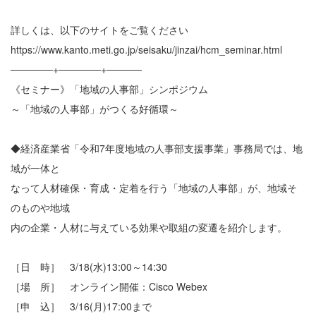
詳しくは、以下のサイトをご覧ください
https://www.kanto.meti.go.jp/seisaku/jinzai/hcm_seminar.html
──────+──────+─────
《セミナー》「地域の人事部」シンポジウム
～「地域の人事部」がつくる好循環～
◆経済産業省「令和7年度地域の人事部支援事業」事務局では、地
域が一体と
なって人材確保・育成・定着を行う「地域の人事部」が、地域そ
のものや地域
内の企業・人材に与えている効果や取組の変遷を紹介します。
［日 時］ 3/18(水)13:00～14:30
［場 所］ オンライン開催：Cisco Webex
［申 込］ 3/16(月)17:00まで