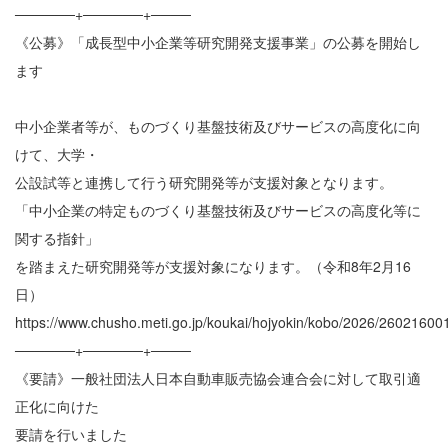
──────+──────+────
《公募》「成長型中小企業等研究開発支援事業」の公募を開始し
ます
中小企業者等が、ものづくり基盤技術及びサービスの高度化に向
けて、大学・
公設試等と連携して行う研究開発等が支援対象となります。
「中小企業の特定ものづくり基盤技術及びサービスの高度化等に
関する指針」
を踏まえた研究開発等が支援対象になります。（令和8年2月16
日）
https://www.chusho.meti.go.jp/koukai/hojyokin/kobo/2026/26021600
──────+──────+────
《要請》一般社団法人日本自動車販売協会連合会に対して取引適
正化に向けた
要請を行いました