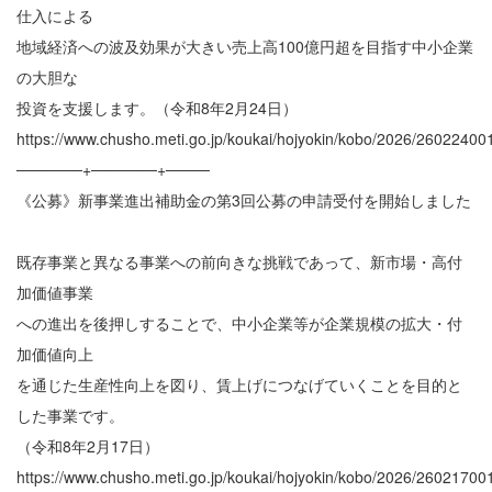
仕入による
地域経済への波及効果が大きい売上高100億円超を目指す中小企業
の大胆な
投資を支援します。（令和8年2月24日）
https://www.chusho.meti.go.jp/koukai/hojyokin/kobo/2026/26022400
──────+──────+────
《公募》新事業進出補助金の第3回公募の申請受付を開始しました
既存事業と異なる事業への前向きな挑戦であって、新市場・高付
加価値事業
への進出を後押しすることで、中小企業等が企業規模の拡大・付
加価値向上
を通じた生産性向上を図り、賃上げにつなげていくことを目的と
した事業です。
（令和8年2月17日）
https://www.chusho.meti.go.jp/koukai/hojyokin/kobo/2026/26021700