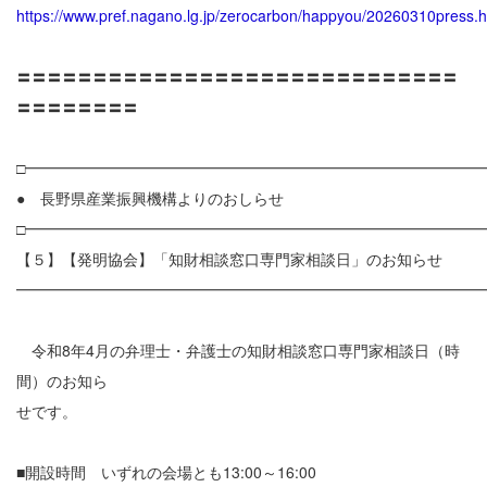
https://www.pref.nagano.lg.jp/zerocarbon/happyou/20260310press.h
〓〓〓〓〓〓〓〓〓〓〓〓〓〓〓〓〓〓〓〓〓〓〓〓〓〓〓〓〓
〓〓〓〓〓〓〓〓
□━━━━━━━━━━━━━━━━━━━━━━━━━━━━━━
● 長野県産業振興機構よりのおしらせ
□━━━━━━━━━━━━━━━━━━━━━━━━━━━━━━
【５】【発明協会】「知財相談窓口専門家相談日」のお知らせ
━━━━━━━━━━━━━━━━━━━━━━━━━━━━━━
令和8年4月の弁理士・弁護士の知財相談窓口専門家相談日（時
間）のお知ら
せです。
■開設時間 いずれの会場とも13:00～16:00