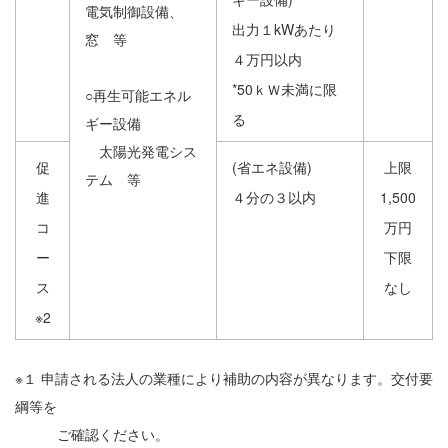
電気制御設備、
出力１kWあたり
窓 等
４万円以内
*50ｋＷ未満に限
○再生可能エネル
る
ギー設備
太陽光発電シス
促
(省エネ設備)
上限
テム 等
進
４分の３以内
1,500
コ
万円
ー
下限
ス
なし
※2
※１ 申請される法人の業種により補助の内容が異なります。交付要
綱等を
ご確認ください。