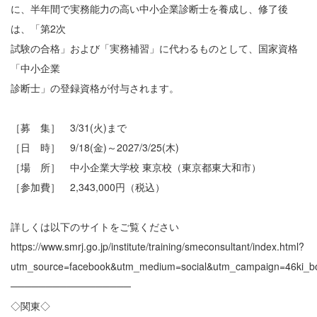
に、半年間で実務能力の高い中小企業診断士を養成し、修了後
は、「第2次
試験の合格」および「実務補習」に代わるものとして、国家資格
「中小企業
診断士」の登録資格が付与されます。
［募 集］ 3/31(火)まで
［日 時］ 9/18(金)～2027/3/25(木)
［場 所］ 中小企業大学校 東京校（東京都東大和市）
［参加費］ 2,343,000円（税込）
詳しくは以下のサイトをご覧ください
https://www.smrj.go.jp/institute/training/smeconsultant/index.html?
utm_source=facebook&utm_medium=social&utm_campaign=46ki_b
─────────────────
◇関東◇