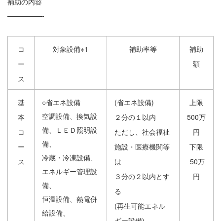
補助の内容
—————-
コ
対象設備
※1
補助率等
補助
ー
額
ス
基
○省エネ設備
(省エネ設備)
上限
空調設備、換気設
本
２分の１以内
500万
備、ＬＥＤ照明設
コ
ただし、社会福祉
円
備、
ー
施設・医療機関等
下限
冷蔵・冷凍設備、
ス
は
50万
エネルギー管理設
３分の２以内とす
円
備、
る
恒温設備、熱電併
(再生可能エネル
給設備、
ギー設備)