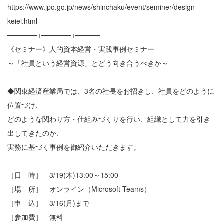
https://www.jpo.go.jp/news/shinchaku/event/seminer/design-
keiei.html
──────+──────+─────
《セミナー》人的資本経営・実践事例セミナー
～「社員という経営資源」とどう向き合うべきか～
◆関東経済産業局では、3名の社長をお招きし、社員をどのように
位置づけ、
どのような関わり方・仕組みづくりを行い、組織として力を引き
出してきたのか、
実務に基づく事例を御紹介いただきます。
［日 時］ 3/19(木)13:00～15:00
［場 所］ オンライン（Microsoft Teams）
［申 込］ 3/16(月)まで
［参加費］ 無料