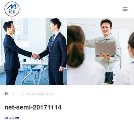
ホーム
net-semi-20171114
net-semi-20171114
2017.9.29