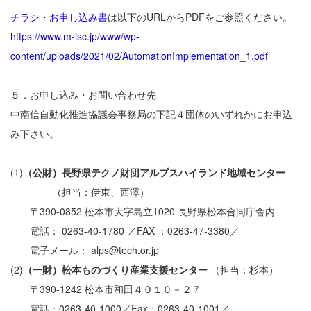
チラシ・お申し込み書
は以下のURLからPDFをご参照ください。
https://www.m-isc.jp/www/wp-
content/uploads/2021/02/AutomationImplementation_1.pdf
５．お申し込み・お問い合わせ先
中南信自動化推進協議会事務局の下記４団体のいずれかにお申込
み下さい。
(1)
（公財）長野県テクノ財団アルプスハイランド地域センター
（担当：伊東、西澤）
〒390-0852 松本市大字島立1020 長野県松本合同庁舎内
電話： 0263-40-1780 ／FAX ：0263-47-3380／
電子メール： alps@tech.or.jp
(2)
（一財）松本ものづくり産業支援センター
（担当：杉本）
〒390-1242 松本市和田４０１０－２７
電話：0263-40-1000／Fax：0263-40-1001／