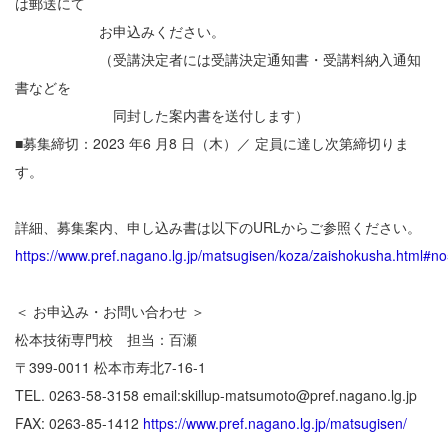
は郵送にて
お申込みください。
（受講決定者には受講決定通知書・受講料納入通知
書などを
同封した案内書を送付します）
■募集締切：2023 年6 月8 日（木）／ 定員に達し次第締切りま
す。
詳細、募集案内、申し込み書は以下のURLからご参照ください。
https://www.pref.nagano.lg.jp/matsugisen/koza/zaishokusha.html#n
＜ お申込み・お問い合わせ ＞
松本技術専門校 担当：百瀬
〒399-0011 松本市寿北7-16-1
TEL. 0263-58-3158 email:skillup-matsumoto@pref.nagano.lg.jp
FAX: 0263-85-1412
https://www.pref.nagano.lg.jp/matsugisen/