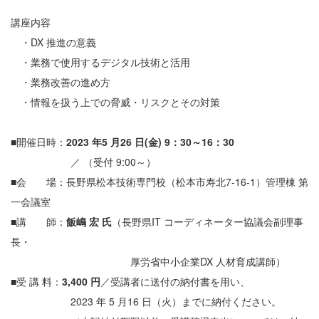
講座内容
・DX 推進の意義
・業務で使用するデジタル技術と活用
・業務改善の進め方
・情報を扱う上での脅威・リスクとその対策
■開催日時：
2023 年5 月26 日(金) 9：30～16：30
／ （受付 9:00～）
■会 場：長野県松本技術専門校（松本市寿北7-16-1）管理棟 第
一会議室
■講 師：
飯嶋 宏 氏
（長野県IT コーディネーター協議会副理事
長・
厚労省中小企業DX 人材育成講師）
■受 講 料：
3,400 円
／受講者に送付の納付書を用い、
2023 年 5 月16 日（火）までに納付ください。