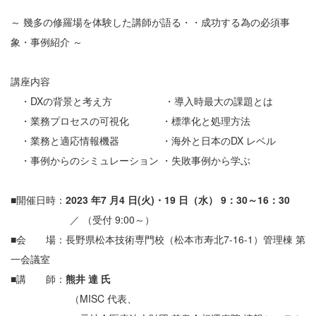
～ 幾多の修羅場を体験した講師が語る・・成功する為の必須事
象・事例紹介 ～
講座内容
・DXの背景と考え方 ・導入時最大の課題とは
・業務プロセスの可視化 ・標準化と処理方法
・業務と適応情報機器 ・海外と日本のDX レベル
・事例からのシミュレーション ・失敗事例から学ぶ
■開催日時：
2023 年7 月4 日(火)・19 日（水） 9：30～16：30
／ （受付 9:00～）
■会 場：長野県松本技術専門校（松本市寿北7-16-1）管理棟 第
一会議室
■講 師：
熊井 達 氏
（MISC 代表、