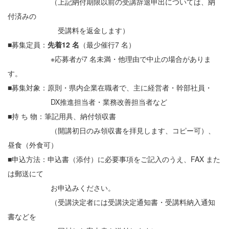
（上記納付期限以前の受講辞退申出については、納
付済みの
受講料を返金します）
■募集定員：
先着12 名
（最少催行7 名）
※応募者が7 名未満・他理由で中止の場合がありま
す。
■募集対象：原則・県内企業在職者で、主に経営者・幹部社員・
DX推進担当者・業務改善担当者など
■持 ち 物：筆記用具、納付領収書
（開講初日のみ領収書を拝見します、コピー可）、
昼食（外食可）
■申込方法：申込書（添付）に必要事項をご記入のうえ、FAX また
は郵送にて
お申込みください。
（受講決定者には受講決定通知書・受講料納入通知
書などを