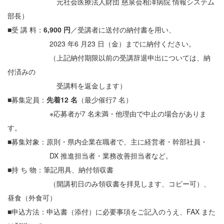
元社会医療法人財団 慈泉会相澤病院 情報システム
部長）
■受 講 料：
6,900 円
／受講者に送付の納付書を用い、
2023 年6 月23 日（金）までに納付ください。
（上記納付期限以前の受講辞退申出については、納
付済みの
受講料を返金します）
■募集定員：
先着12 名
（最少催行7 名）
※応募者が7 名未満・他理由で中止の場合がありま
す。
■募集対象：原則・県内企業在職者で、主に経営者・幹部社員・
DX 推進担当者・業務改善担当者など。
■持 ち 物：筆記用具、納付領収書
（開講初日のみ領収書を拝見します、コピー可）、
昼食（外食可）
■申込方法：申込書（添付）に必要事項をご記入のうえ、FAX また