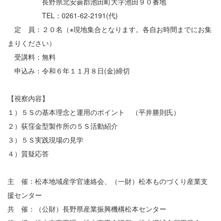
長野県北安曇郡池田町大字池田９０番地
TEL：0261-62-2191(代)
定 員：２０名（※現地集合となります。各自お時間までにお集
まりください）
受講料：無料
申込み：令和６年１１月８日(金)締切
【視察内容】
１）５Ｓの基本理念と運用のポイント （平井勝則氏）
２）荻窪金型製作所の５Ｓ活動紹介
３）５Ｓ実践現場の見学
４）質疑応答
主 催：松本地域産学官連絡会、（一財）松本ものづくり産業支
援センター
共 催：（公財）長野県産業振興機構松本センター