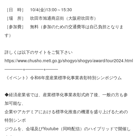
［日 時］ 10/4(金)13:00～15:30
［場 所］ 吹田市旭通商店街（大阪府吹田市）
［参加費］ 無料（参加のための交通費等は自己負担となりま
す）
詳しくは以下のサイトをご覧下さい
https://www.chusho.meti.go.jp/shogyo/shogyo/award/tour2024.html
──────+──────+────
《イベント》令和6年度産業標準化事業表彰特別シンポジウム
◆経済産業省では、産業標準化事業表彰式終了後、一般の方も参
加可能な、
企業やアカデミアにおける標準化推進の機運を盛り上げるための
特別シンポ
ジウムを、会場及びYoutube（同時配信）のハイブリッドで開催し