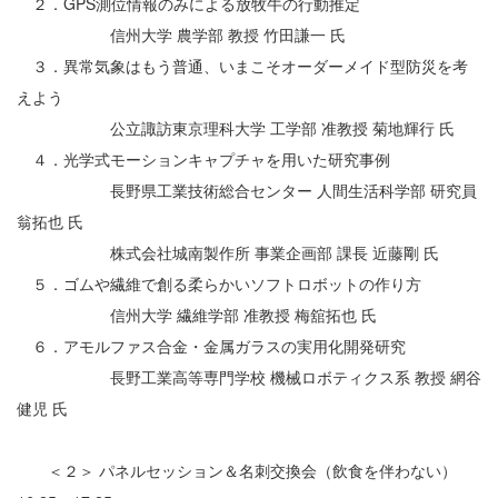
２．GPS測位情報のみによる放牧牛の行動推定
信州大学 農学部 教授 竹田謙一 氏
３．異常気象はもう普通、いまこそオーダーメイド型防災を考
えよう
公立諏訪東京理科大学 工学部 准教授 菊地輝行 氏
４．光学式モーションキャプチャを用いた研究事例
長野県工業技術総合センター 人間生活科学部 研究員
翁拓也 氏
株式会社城南製作所 事業企画部 課長 近藤剛 氏
５．ゴムや繊維で創る柔らかいソフトロボットの作り方
信州大学 繊維学部 准教授 梅舘拓也 氏
６．アモルファス合金・金属ガラスの実用化開発研究
長野工業高等専門学校 機械ロボティクス系 教授 網谷
健児 氏
＜２＞ パネルセッション＆名刺交換会（飲食を伴わない）