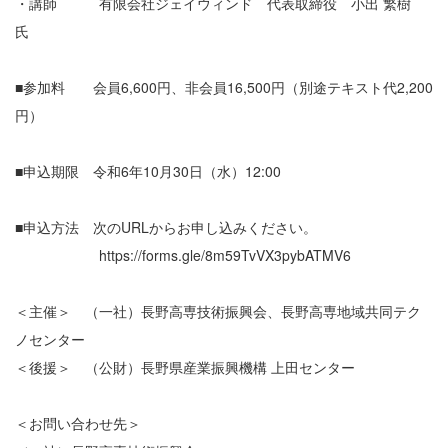
・講師 有限会社ジェイウィンド 代表取締役 小出 繁樹
氏
■参加料 会員6,600円、非会員16,500円（別途テキスト代2,200
円）
■申込期限 令和6年10月30日（水）12:00
■申込方法 次のURLからお申し込みください。
https://forms.gle/8m59TvVX3pybATMV6
＜主催＞ （一社）長野高専技術振興会、長野高専地域共同テク
ノセンター
＜後援＞ （公財）長野県産業振興機構 上田センター
＜お問い合わせ先＞