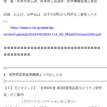
後 援：松本市商工課、松本商工会議所、松本機械金属工業会
詳細、および、お申込は、以下のURLからPDFをご参照くださ
い。
https://www.m-isc.jp/www/wp-
content/uploads/2024/09/20241114_5S_ModelCompanyVisit.pdf
〓〓〓〓〓〓〓〓〓〓〓〓〓〓〓〓〓〓〓〓〓〓〓〓〓〓〓〓〓
〓〓〓〓〓〓〓〓
□━━━━━━━━━━━━━━━━━━━━━━━━━━━━━━
● 長野県産業振興機構よりのおしらせ
□━━━━━━━━━━━━━━━━━━━━━━━━━━━━━━
【５】【リマインド】「令和6年度 第3回環境品質モビリティ研究
会」のご案内
（グリーンイノベーションセンター）