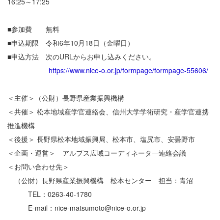
16:25～17:25
■参加費 無料
■申込期限 令和6年10月18日（金曜日）
■申込方法 次のURLからお申し込みください。
https://www.nice-o.or.jp/formpage/formpage-55606/
＜主催＞（公財）長野県産業振興機構
＜共催＞ 松本地域産学官連絡会、信州大学学術研究・産学官連携
推進機構
＜後援＞ 長野県松本地域振興局、松本市、塩尻市、安曇野市
＜企画・運営＞ アルプス広域コーディネータ―連絡会議
＜お問い合わせ先＞
（公財）長野県産業振興機構 松本センター 担当：青沼
TEL：0263-40-1780
E-mail：nice-matsumoto@nice-o.or.jp