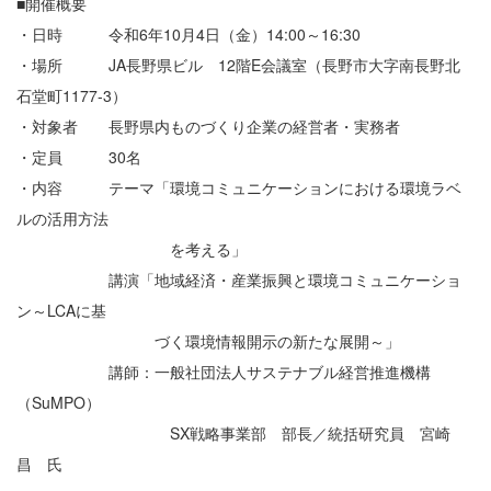
■開催概要
・日時 令和6年10月4日（金）14:00～16:30
・場所 JA長野県ビル 12階E会議室（長野市大字南長野北
石堂町1177-3）
・対象者 長野県内ものづくり企業の経営者・実務者
・定員 30名
・内容 テーマ「環境コミュニケーションにおける環境ラベ
ルの活用方法
を考える」
講演「地域経済・産業振興と環境コミュニケーショ
ン～LCAに基
づく環境情報開示の新たな展開～」
講師：一般社団法人サステナブル経営推進機構
（SuMPO）
SX戦略事業部 部長／統括研究員 宮崎
昌 氏