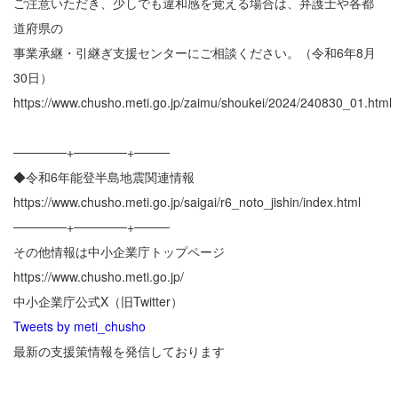
ご注意いただき、少しでも違和感を覚える場合は、弁護士や各都
道府県の
事業承継・引継ぎ支援センターにご相談ください。（令和6年8月
30日）
https://www.chusho.meti.go.jp/zaimu/shoukei/2024/240830_01.html
──────+──────+────
◆令和6年能登半島地震関連情報
https://www.chusho.meti.go.jp/saigai/r6_noto_jishin/index.html
──────+──────+────
その他情報は中小企業庁トップページ
https://www.chusho.meti.go.jp/
中小企業庁公式X（旧Twitter）
Tweets by meti_chusho
最新の支援策情報を発信しております