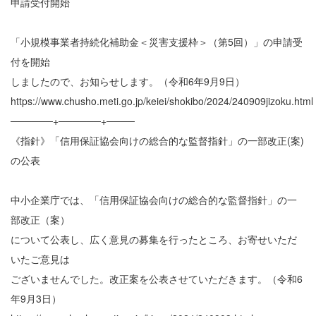
申請受付開始
「小規模事業者持続化補助金＜災害支援枠＞（第5回）」の申請受
付を開始
しましたので、お知らせします。（令和6年9月9日）
https://www.chusho.meti.go.jp/keiei/shokibo/2024/240909jizoku.html
──────+──────+────
《指針》「信用保証協会向けの総合的な監督指針」の一部改正(案)
の公表
中小企業庁では、「信用保証協会向けの総合的な監督指針」の一
部改正（案）
について公表し、広く意見の募集を行ったところ、お寄せいただ
いたご意見は
ございませんでした。改正案を公表させていただきます。（令和6
年9月3日）