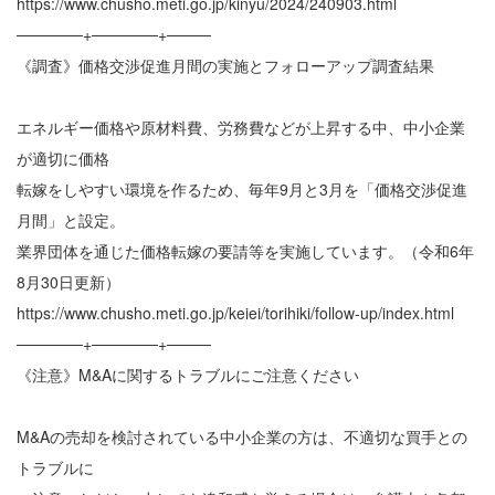
https://www.chusho.meti.go.jp/kinyu/2024/240903.html
──────+──────+────
《調査》価格交渉促進月間の実施とフォローアップ調査結果
エネルギー価格や原材料費、労務費などが上昇する中、中小企業
が適切に価格
転嫁をしやすい環境を作るため、毎年9月と3月を「価格交渉促進
月間」と設定。
業界団体を通じた価格転嫁の要請等を実施しています。（令和6年
8月30日更新）
https://www.chusho.meti.go.jp/keiei/torihiki/follow-up/index.html
──────+──────+────
《注意》M&Aに関するトラブルにご注意ください
M&Aの売却を検討されている中小企業の方は、不適切な買手との
トラブルに