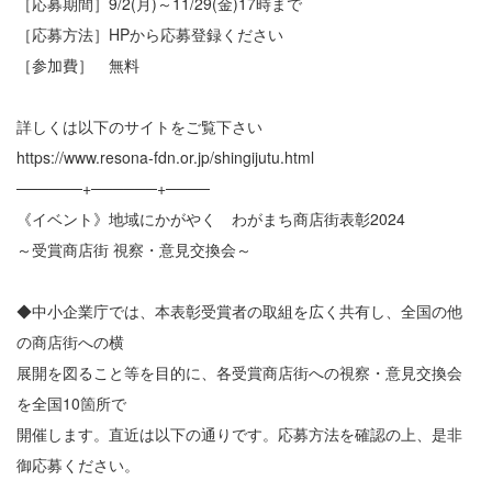
［応募期間］9/2(月)～11/29(金)17時まで
［応募方法］HPから応募登録ください
［参加費］ 無料
詳しくは以下のサイトをご覧下さい
https://www.resona-fdn.or.jp/shingijutu.html
──────+──────+────
《イベント》地域にかがやく わがまち商店街表彰2024
～受賞商店街 視察・意見交換会～
◆中小企業庁では、本表彰受賞者の取組を広く共有し、全国の他
の商店街への横
展開を図ること等を目的に、各受賞商店街への視察・意見交換会
を全国10箇所で
開催します。直近は以下の通りです。応募方法を確認の上、是非
御応募ください。