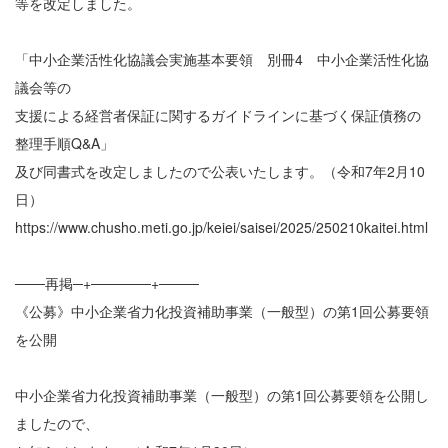
等を改定しました。
「中小企業活性化協議会実施基本要領 別冊4 中小企業活性化協
議会等の
支援による経営者保証に関するガイドラインに基づく保証債務の
整理手順Q&A」
及び同書式を改定しましたので公表いたします。（令和7年2月10
日）
https://www.chusho.meti.go.jp/keiei/saisei/2025/250210kaitei.html
───再掲─+──────+────
《公募》中小企業省力化投資補助事業（一般型）の第1回公募要領
を公開
中小企業省力化投資補助事業（一般型）の第1回公募要領を公開し
ましたので、