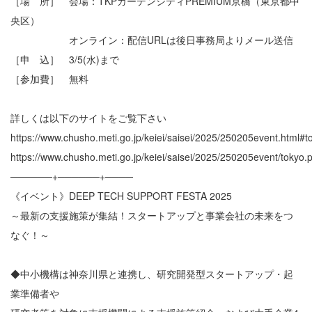
［場 所］ 会場：TKPガーデンシティPREMIUM京橋（東京都中
央区）
オンライン：配信URLは後日事務局よりメール送信
［申 込］ 3/5(水)まで
［参加費］ 無料
詳しくは以下のサイトをご覧下さい
https://www.chusho.meti.go.jp/keiei/saisei/2025/250205event.html#t
https://www.chusho.meti.go.jp/keiei/saisei/2025/250205event/tokyo.
──────+──────+────
《イベント》DEEP TECH SUPPORT FESTA 2025
～最新の支援施策が集結！スタートアップと事業会社の未来をつ
なぐ！～
◆中小機構は神奈川県と連携し、研究開発型スタートアップ・起
業準備者や