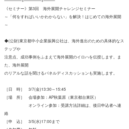
──────+──────+────
《セミナー》第3回 海外展開チャレンジセミナー
～「何をすればいいかわからない」を解決！はじめての海外展開
～
◆(公財)東京都中小企業振興公社は、海外進出のための具体的なス
テップや
注意点、成功事例をふまえて海外展開のイロハを伝授します。ま
た、海外展開
のリアルな話を聞けるパネルディスカッションも実施します。
［日 時］ 3/7(金)13:30～15:45
［場 所］ 会場参加：AP秋葉原（東京都台東区）
オンライン参加：受講方法詳細は、後日申込者へ連
絡
［申 込］ 3/5(水)17:00まで