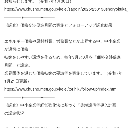
お知らせします。（令和7年1月30日）
https://www.chusho.meti.go.jp/keiei/sapoin/2025/250130shoryokuka
──────+──────+────
《調査》価格交渉促進月間の実施とフォローアップ調査結果
エネルギー価格や原材料費、労務費などが上昇する中、中小企業
が適切に価格
転嫁をしやすい環境を作るため、毎年9月と3月を「価格交渉促進
月間」と設定。
業界団体を通じた価格転嫁の要請等を実施しています。（令和7年
1月21日更新）
https://www.chusho.meti.go.jp/keiei/torihiki/follow-up/index.html
──────+──────+────
《調査》中小企業等経営強化法に基づく「先端設備等導入計画」
の認定状況