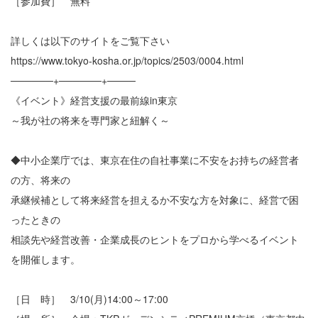
［参加費］ 無料
詳しくは以下のサイトをご覧下さい
https://www.tokyo-kosha.or.jp/topics/2503/0004.html
──────+──────+────
《イベント》経営支援の最前線in東京
～我が社の将来を専門家と紐解く～
◆中小企業庁では、東京在住の自社事業に不安をお持ちの経営者
の方、将来の
承継候補として将来経営を担えるか不安な方を対象に、経営で困
ったときの
相談先や経営改善・企業成長のヒントをプロから学べるイベント
を開催します。
［日 時］ 3/10(月)14:00～17:00