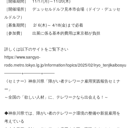
［開催期間］ 11/17(月)～11/20(木)
［開催場所］ デュッセルドルフ見本市会場（ドイツ・デュッセ
ルドルフ）
［募集期間］ 2/ 6(木)～ 4/18(金)まで必着
［参加費］ 出展に係る基本的費用は東京都が負担
詳しくは以下のサイトをご覧下さい
https://www.sangyo-
rodo.metro.tokyo.lg.jp/information/topics/2025/02/iryo_tenjikaibosyu
──────+──────+────
《セミナー》神奈川県「障がい者テレワーク雇用実践報告セミナ
ー」
～全国の「欲しい人材」に、テレワークなら出会える！～
◆神奈川県では、障がい者のテレワーク環境の整備や新規雇用を
考えている