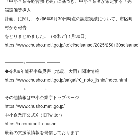
「中小企業等経営強化法」に基づき、中小企業者が策定する「先
端設備等導入
計画」に関し、令和6年9月30日時点の認定実績について、市区町
村から報告
をとりまとめました。（令和7年1月30日）
https://www.chusho.meti.go.jp/keiei/seisansei/2025/250130seisansei
──────+──────+────
◆令和6年能登半島災害（地震、大雨）関連情報
https://www.chusho.meti.go.jp/saigai/r6_noto_jishin/index.html
──────+──────+────
その他情報は中小企業庁トップページ
https://www.chusho.meti.go.jp/
中小企業庁公式X（旧Twitter）
https://x.com/meti_chusho
最新の支援策情報を発信しております