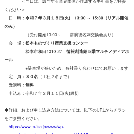
＜当日は、該当する業界団体が作成する手引書をご持参
ください＞
日 時：
令和７年３月１８日(火) 13:30 ～ 15:30（リアル開催
のみ）
（受付開始13:00～ 講演後名刺交換会あり）
会 場：
松本ものづくり産業支援センター
松本市和田4010-27
情報創造館５階マルチメディアホ
ール
※駐車場が狭いため、各社乗り合わせにてお願いします
定 員：
３０名
（１社２名まで）
受講料：
無料
申込み：令和７年３月１１日(火)締切
◆詳細、および申し込み方法については、以下のURLからチラシ
をご参照ください。
https://www.m-isc.jp/www/wp-