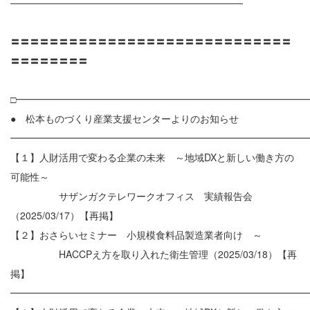
————————————————————————
〓〓〓〓〓〓〓〓〓〓〓〓〓〓〓〓〓〓〓〓〓〓〓〓〓〓〓〓〓
〓〓〓〓〓〓〓〓
□━━━━━━━━━━━━━━━━━━━━━━━━━━━━━━
● 松本ものづくり産業支援センターよりのお知らせ
━━━━━━━━━━━━━━━━━━━━━━━━━━━━━━
【１】人財活用で変わる企業の未来 ～地域DXと新しい働き方の
可能性～
サザンガクテレワークオフィス 実績報告会
（2025/03/17）【再掲】
【２】おさらいセミナー 小規模食料品製造業者向け ～
HACCPえ方を取り入れた衛生管理（2025/03/18）【再
掲】
━━━━━━━━━━━━━━━━━━━━━━━━━━━━━━