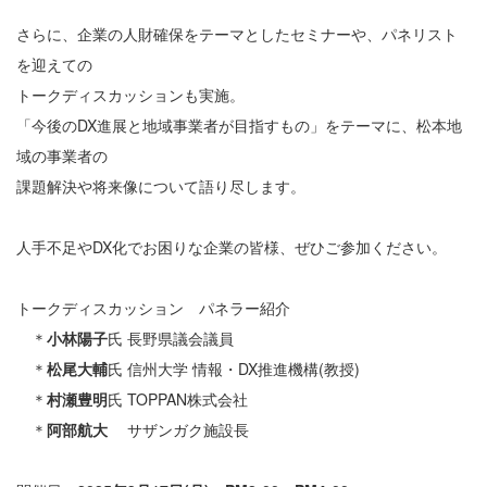
さらに、企業の人財確保をテーマとしたセミナーや、パネリスト
を迎えての
トークディスカッションも実施。
「今後のDX進展と地域事業者が目指すもの」をテーマに、松本地
域の事業者の
課題解決や将来像について語り尽します。
人手不足やDX化でお困りな企業の皆様、ぜひご参加ください。
トークディスカッション パネラー紹介
＊
小林陽子
氏 長野県議会議員
＊
松尾大輔
氏 信州大学 情報・DX推進機構(教授)
＊
村瀬豊明
氏 TOPPAN株式会社
＊
阿部航大
サザンガク施設長